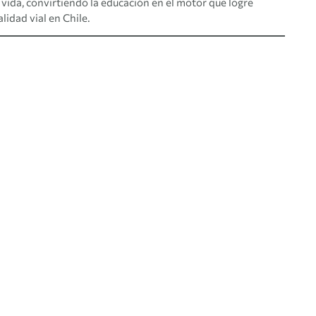
 vida, convirtiendo la educación en el motor que logre
lidad vial en Chile.