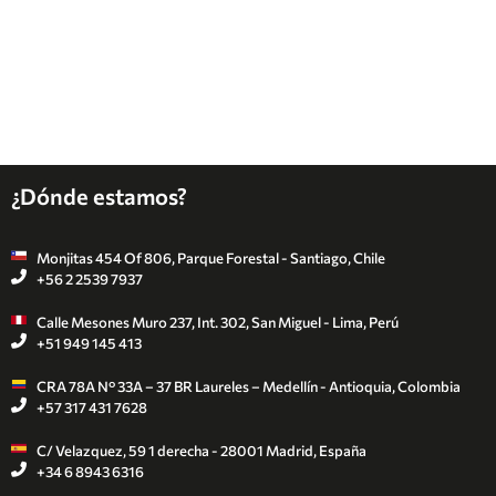
¿Dónde estamos?
Monjitas 454 Of 806, Parque Forestal - Santiago, Chile
+56 2 2539 7937
Calle Mesones Muro 237, Int. 302, San Miguel - Lima, Perú
+51 949 145 413
CRA 78A N° 33A – 37 BR Laureles – Medellín - Antioquia, Colombia
+57 317 431 7628
C/ Velazquez, 59 1 derecha - 28001 Madrid, España
+34 6 8943 6316