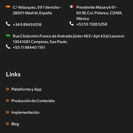
C/ Velazquez, 59 1 derecha -
Presidente Masaryk 61 -
28001 Madrid, España
901B, Col. Polanco, CDMX,
México
+52 55 1328 5258
+34 6 8943 6316
Rua Clodomiro Franco de Andrade Júnior 463 / Apt 43 Jd Leonoro
13041081 Campinas, Sao Paulo.
+55 11 98440 1161
Links
Plataforma y App
Producción de Contenido
Implementación
Blog