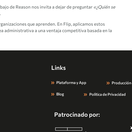
rabajo de Reason nos invita a dejar de preguntar
«¿Quién se
.
rganizaciones que aprenden. En Flip, aplicamos estos
rea administrativa a una ventaja competitiva basada en la
Links
Plataforma y App
Producción
Blog
Política de Privacidad
Patrocinado por: