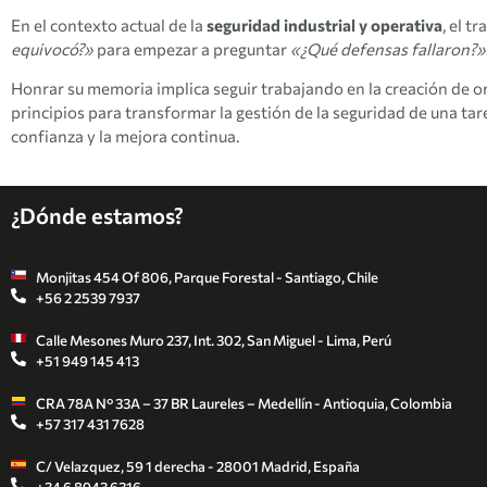
En el contexto actual de la
seguridad industrial y operativa
, el t
equivocó?»
para empezar a preguntar
«¿Qué defensas fallaron?»
Honrar su memoria implica seguir trabajando en la creación de o
principios para transformar la gestión de la seguridad de una ta
confianza y la mejora continua.
¿Dónde estamos?
Monjitas 454 Of 806, Parque Forestal - Santiago, Chile
+56 2 2539 7937
Calle Mesones Muro 237, Int. 302, San Miguel - Lima, Perú
+51 949 145 413
CRA 78A N° 33A – 37 BR Laureles – Medellín - Antioquia, Colombia
+57 317 431 7628
C/ Velazquez, 59 1 derecha - 28001 Madrid, España