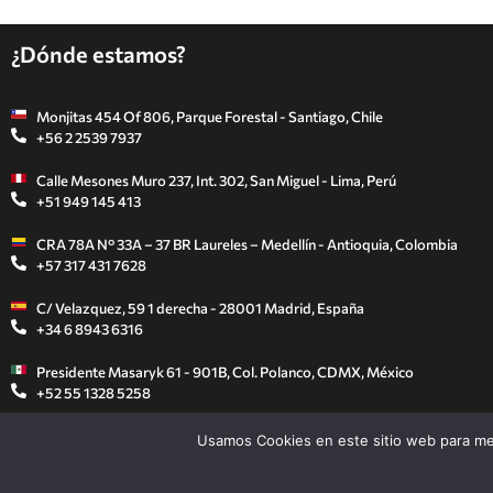
¿Dónde estamos?
Monjitas 454 Of 806, Parque Forestal - Santiago, Chile
+56 2 2539 7937
Calle Mesones Muro 237, Int. 302, San Miguel - Lima, Perú
+51 949 145 413
CRA 78A N° 33A – 37 BR Laureles – Medellín - Antioquia, Colombia
+57 317 431 7628
C/ Velazquez, 59 1 derecha - 28001 Madrid, España
+34 6 8943 6316
Presidente Masaryk 61 - 901B, Col. Polanco, CDMX, México
+52 55 1328 5258
Rua Clodomiro Franco de Andrade Júnior 463 / Apt 43 Jd
Usamos Cookies en este sitio web para mej
Leonoro 13041081 Campinas, Sao Paulo.
+55 11 98440 1161