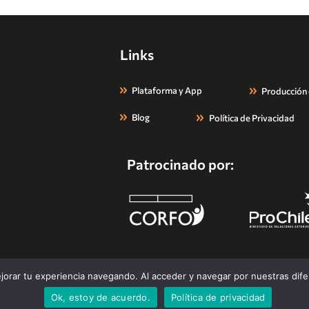
Links
Plataforma y App
Producción
Blog
Política de Privacidad
Patrocinado por:
Todos los derechos reservados. Flip 2026.
orar tu experiencia navegando. Al acceder y navegar por nuestras dif
Ok, estoy de acuerdo.
Política de privacidad