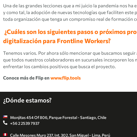
Una de las grandes lecciones que a mi juicio la pandemia nos ha 
y como tal, la adopción de nuevas tecnologías que faciliten este 
toda organización que tenga un compromiso real de formación 
¿Cuáles son los siguientes pasos o próximos pro
digitalización para Frontline Workers?
Tenemos varios. Por ahora sólo mencionar que buscamos seguir a
que todos nuestros colaboradores en sucursales incorporen los 
enfrentar los cambios positivos que busca el proyecto.
Conoce más de Flip en
www.flip.tools
¿Dónde estamos?
Monjitas 454 Of 806, Parque Forestal - Santiago, Chile
+56 2 2539 7937
Calle Mesones Muro 237, Int. 302, San Miguel - Lima, Perú