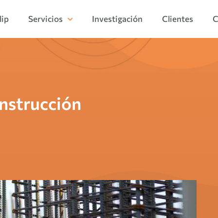
lip
Servicios
Investigación
Clientes
C
onstrucción