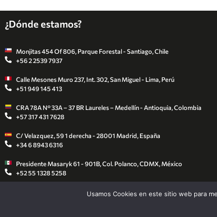
¿Dónde estamos?
Monjitas 454 Of 806, Parque Forestal - Santiago, Chile
+56 2 2539 7937
Calle Mesones Muro 237, Int. 302, San Miguel - Lima, Perú
+51 949 145 413
CRA 78A N° 33A – 37 BR Laureles – Medellín - Antioquia, Colombia
+57 317 431 7628
C/ Velazquez, 59 1 derecha - 28001 Madrid, España
+34 6 8943 6316
Presidente Masaryk 61 - 901B, Col. Polanco, CDMX, México
+52 55 1328 5258
Rua Clodomiro Franco de Andrade Júnior 463 / Apt 43 Jd
Usamos Cookies en este sitio web para mej
Leonoro 13041081 Campinas, Sao Paulo.
+55 11 98440 1161