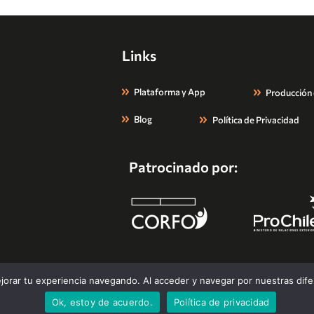
Links
Plataforma y App
Producción
Blog
Política de Privacidad
Patrocinado por:
Todos los derechos reservados. Flip 2026.
orar tu experiencia navegando. Al acceder y navegar por nuestras dif
Ok, estoy de acuerdo.
Política de privacidad