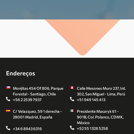
Endereços
Monjitas 454 Of 806, Parque
Calle Mesones Muro 237, Int.
Forestal - Santiago, Chile
302, San Miguel - Lima, Perú
+56 2 2539 7937
+51 949 145 413
C/ Velazquez, 59 1 derecha -
Presidente Masaryk 61 -
28001 Madrid, España
901B, Col. Polanco, CDMX,
México
+52 55 1328 5258
+34 6 8943 6316